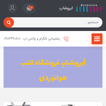
ایروشاپ
0
پشتیبانی تلگرام و واتس اپ : 09012990801
آیروشاپ فروشگاه کتب
هوانوردی