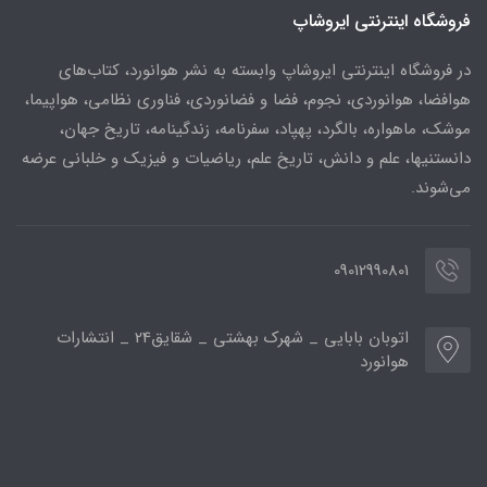
فروشگاه اینترنتی ایروشاپ
در فروشگاه اینترنتی ایروشاپ وابسته به نشر هوانورد، کتاب‌های
هوافضا، هوانوردی، نجوم، فضا و فضانوردی، فناوری نظامی، هواپیما،
موشک، ماهواره، بالگرد، پهپاد، سفرنامه، زندگینامه، تاریخ جهان،
دانستنیها، علم و دانش، تاریخ علم، ریاضیات و فیزیک و خلبانی عرضه
می‌شوند.
09012990801
اتوبان بابایی _ شهرک بهشتی _ شقایق24 _ انتشارات
هوانورد