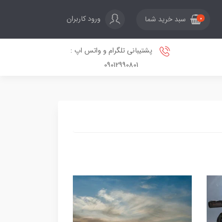
ورود کاربران
سبد خرید شما
0
پشتیبانی تلگرام و واتس اپ :
09012990801