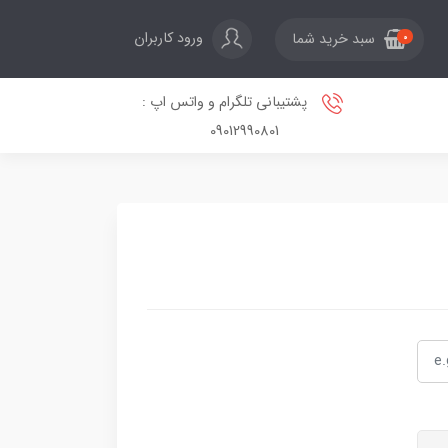
ورود کاربران
سبد خرید شما
0
پشتیبانی تلگرام و واتس اپ :
09012990801