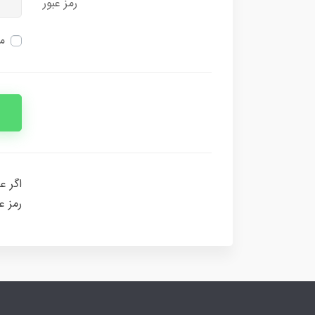
رمز عبور
من
اگر ع
رمز ع