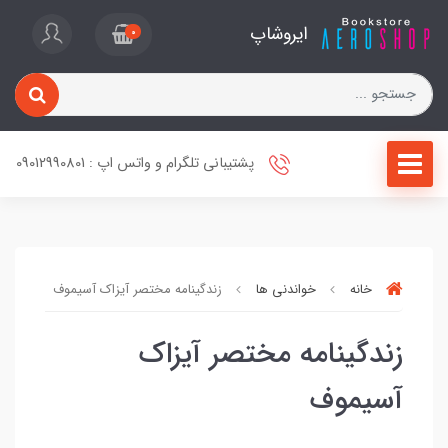
ایروشاپ
0
پشتیبانی تلگرام و واتس اپ : 09012990801
خانه
خواندنی ها
زندگینامه مختصر آیزاک آسیموف
زندگینامه مختصر آیزاک
آسیموف