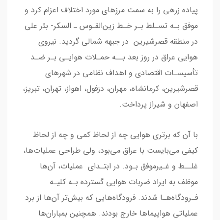
ﭘﯿﺎده زرﻫﯽ را ﺑﻪ ﺳﻤﺖ ﻣﺮزﻫﺎی ﻣﻮرد اﺧﺘﻼف اﻋﺰام ﮐﺮد و
ﻣﻮﻓﻖ ﺑـﻪ ﺗﺴـﻠﻂ ﺑـﺮ ﺧـﻂ زﯾﻦاﻟﻘـﻮس ـ السکر- بئر علی
در منطقه قصرشیرین در جبهه شمالی گردید. ﻧﯿﺮوی
ﻫﻮاﯾﯽ ﻋﺮاق در روز ﺑﻌﺪ ﺑــﻪ ﺣﻤـﻼت ﻫﻮاﯾـﯽ ﺑـﺮ ﺿـﺪ
ﺗﺄﺳﯿﺴـﺎت اﻗﺘﺼﺎدی و اﻫﺪاف ﻧﻈﺎﻣﯽ در ﺷﻬﺮﻫﺎی
ﻗﺼﺮﺷﯿﺮﯾﻦ، ﮐﺮﻣﺎﻧﺸﺎه، ﻣﻬﺮان، دزﻓﻮل، اﻫﻮاز، ﺗﻬﺮان، ﺗﺒﺮﯾﺰ،
اﺻﻔﻬﺎن و ﺷﯿﺮاز ﭘﺮداﺧﺖ.
ﺑﺎ آن ﮐﻪ ﺑﺮﺗﺮی ﻫﻮاﯾﯽ ﭼﻪ از ﻟﺤﺎظ ﮐﻤﯽ و ﭼﻪ از ﻟﺤﺎظ
ﮐﯿﻔﯽ ﻣﯽﺑﺎﯾﺴﺖ ﺑﺎ ﻋﺮاق ﻣﯽﺑﻮد، وﻟﯽ ﻃﺮاﺣﯽ ﻋﻤﻠﯿﺎتﻫﺎ،
ﻏﻠــﻂ و ﻏـﯿﺮﻣﻮﻓﻖ ﺑـﻮد. در اﺑﺘـﺪای ﻋﻤﻠﯿﺎت، آنﻫﺎ
ﻣﻮﻇﻒ ﺑﻪ اﯾﺮاد ﺿﺮﺑﺎت ﻫﻮاﯾﯽ ﮔﺴﺘﺮده ﺑـﻪ ﮐﻠﯿـﻪ
ﻓـﺮودﮔﺎهﻫـﺎ ﺷﺪﻧﺪ. ﻓﺮودﮔﺎهﻫﺎﯾﯽ ﮐﻪ ﺑﯿﺶﺗﺮ آنﻫﺎ از ﺑﺮد
ﻋﻤﻠﯿﺎﺗﯽ ﻫﻮاﭘﯿﻤﺎﻫﺎ ﺧﺎرج ﺑﻮدﻧﺪ. ﻫﻤﭽﻨﯿﻦ ﺑﻤﺒﺎرانﻫﺎ