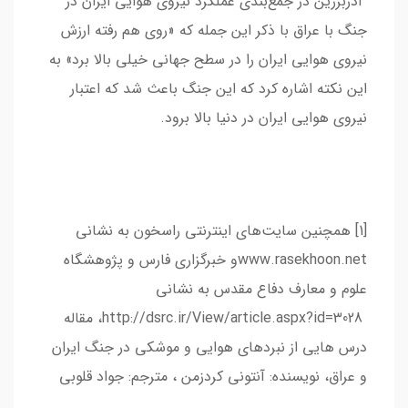
آذربرزین در جمع‌بندی عملکرد نیروی هوایی ایران در
جنگ با عراق با ذکر این جمله که «روی هم رفته ارزش
نیروی هوایی ایران را در سطح جهانی خیلی بالا برد» به
این نکته اشاره کرد که این جنگ باعث شد که اعتبار
نیروی هوایی ایران در دنیا بالا برود.
[1] همچنین سایت‌های اینترنتی راسخون به نشانی
www.rasekhoon.netو خبرگزاری فارس و پژوهشگاه
علوم و معارف دفاع مقدس به نشانی
http://dsrc.ir/View/article.aspx?id=3028، مقاله
درس هايي از نبردهاي هوايي و موشكي در جنگ ايران
و عراق، نویسنده: آنتوني كردزمن ، مترجم: جواد قلوبي