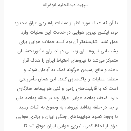
سپهبد عبدالحلیم ابوغزاله
ﺑﺎ آن ﮐﻪ ﻫﺪف ﻣﻮرد ﻧﻈﺮ از ﻋﻤﻠﯿﺎت راهبردی ﻋﺮاق ﻣﺤﺪود
ﺑﻮد، ﻟﯿﮑـﻦ ﻧﯿﺮوی ﻫﻮاﯾﯽ در ﺧﺪﻣﺖ اﯾﻦ ﻋﻤﻠﯿﺎت وارد
ﻋﻤﻞ ﻧﺸﺪ. ﺷﺎﯾﺴﺘﻪﺗﺮ آن ﺑﻮد ﮐــﻪ ﺣﻤﻼت ﻫﻮاﯾﯽ ﺑﺮای
ﭘﺸﺘﯿﺒﺎﻧﯽ ﻧﯿﺮوﻫــﺎی زﻣﯿﻨـﯽ در اﺟـﺮای ﻣﺄﻣﻮرﯾﺖﺷـﺎن
ﻣﺘﻤﺮﮐﺰ ﻣﯽﺷﺪ ﺗﺎ ﻧﯿﺮوﻫﺎی اﺣﺘﯿﺎط اﯾﺮان را ﻫﺪف ﻗﺮار
دﻫﻨﺪ و ﻣﺎﻧﻊ رﺳﯿﺪن ﻫﺮﮔﻮﻧﻪ ﮐﻤﮏ ﺑﻪ آﺑﺎدان ﺷﻮﻧﺪ و
ﻣﻨﻄﻘﻪ ﻋﻤﻠﯿﺎت را ﭘﺎکﺳﺎزی ﮐﻨﻨﺪ. اﯾﻦ ﻫﻤﺎن ﻣﺄﻣﻮرﯾﺘﯽ
اﺳﺖ ﮐﻪ ﺑﺎ ﻗﺎﺑﻠﯿﺖﻫﺎی رزﻣﯽ و ﻓﻨﯽ ﻫﻮاﭘﯿﻤﺎﻫﺎ ﺳﺎزﮔﺎری
دارد. ﺿﻌﻒ ﭘﺪاﻓﻨﺪ ﻫﻮاﯾﯽ ﻋﺮاق ﭼﻪ در ﺣﻠﻘﻪ ﭘﺪاﻓﻨﺪ ﻣﻠﯽ
و ﭼﻪ در ﺣﻠﻘﻪ ﭘﺪاﻓﻨﺪ ﻧﯿﺮوﻫﺎ، ﺑﻪ وﺿﻮح ﺑﻪ اﺛﺒﺎت رﺳﯿﺪ.
ﺑﺎ وﺟﻮد ﮐمبود ﻫﻮاﭘﯿﻤﺎﻫﺎی ﺟﻨﮕﯽ اﯾﺮان و ﺑﺮﺗﺮی ﻫﻮاﯾﯽ
ﻋﺮاق از ﻟﺤﺎظ ﮐﻤﯽ، ﻧﯿﺮوی ﻫﻮاﯾﯽ اﯾﺮان ﻣﻮﻓﻖ ﺷﺪ ﺗﺎ