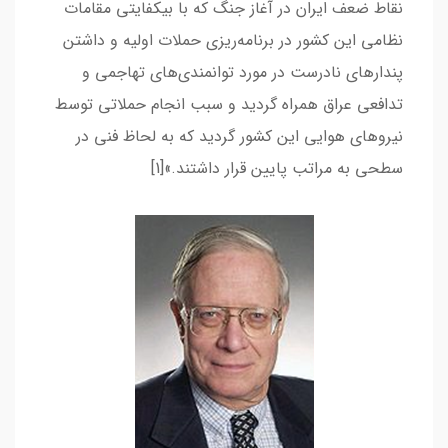
نقاط ضعف ايران در آغاز جنگ كه با بي­كفايتي مقامات
نظامي اين كشور در برنامه‌ريزي حملات اوليه و داشتن
پندارهاي نادرست در مورد توانمندي‌هاي تهاجمي و
تدافعي عراق همراه گرديد و سبب انجام حملاتي توسط
نيروهاي هوايي اين كشور گرديد كه به لحاظ فني در
سطحي به مراتب پايين قرار داشتند.»[1]