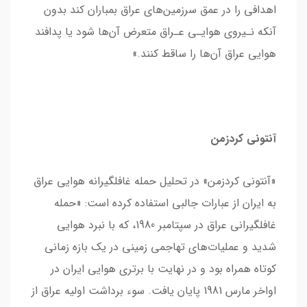
اﻫﺪاﻓﯽ را در ﻋﻤﻖ ﺳﺮزﻣﯿﻦﻫﺎی ﻋﺮاق ﺑﻤﺒﺎران ﮐﻨﺪ ﺑﺪون
آنکه ﻧـﯿﺮوی ﻫﻮاﯾـﯽ ﻋـﺮاق ﻣﺘﻌﺮض آنﻫﺎ ﺷﻮد ﯾﺎ ﭘﺪاﻓﻨﺪ
ﻫﻮاﯾﯽ ﻋﺮاق آنﻫﺎ را ﺳﺎﻗﻂ ﮐﻨﻨﺪ.»
آنتونی کردزمن
«آنتونی کردزمن» در تحلیل حمله غافلگیرانه هوایی عراق
به ایران از عبارات جالبی استفاده کرده است: «حمله
غافلگيراني عراق در سپتامبر 1980، كه با نبرد هوايي
شديد و عمليات‌هاي تهاجمي زميني در يك بازه زماني
كوتاه همراه بود و در نهايت با برتري هوايي ايران در
اواخر مارس 1981 پايان يافت. سوء برداشت اوليه عراق از