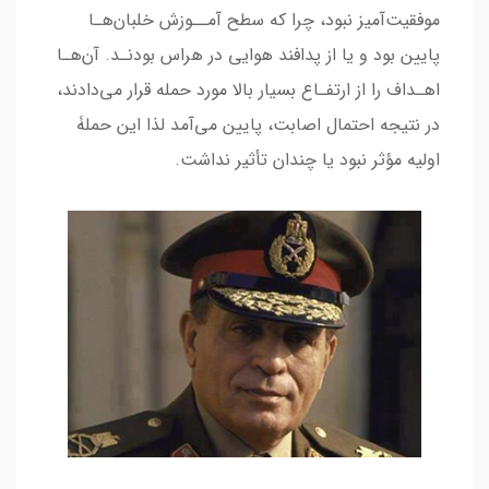
ﻣﻮﻓﻘﯿﺖآﻣﯿﺰ ﻧﺒﻮد، ﭼﺮا ﮐﻪ ﺳﻄﺢ آﻣــﻮزش ﺧﻠﺒﺎنﻫـﺎ
ﭘﺎﯾﯿﻦ ﺑﻮد و ﯾﺎ از ﭘﺪاﻓﻨﺪ ﻫﻮاﯾﯽ در ﻫﺮاس ﺑﻮدﻧـﺪ. آنﻫـﺎ
اﻫـﺪاف را از ارﺗﻔـﺎع ﺑﺴﯿﺎر ﺑﺎﻻ ﻣﻮرد ﺣﻤﻠﻪ ﻗﺮار ﻣﯽدادﻧﺪ،
در ﻧﺘﯿﺠﻪ اﺣﺘﻤﺎل اﺻﺎﺑﺖ، ﭘﺎﯾﯿﻦ ﻣﯽآﻣﺪ ﻟﺬا اﯾﻦ ﺣﻤﻠﮥ
اوﻟﯿﻪ ﻣﺆﺛﺮ ﻧﺒﻮد ﯾﺎ ﭼﻨﺪان ﺗﺄﺛﯿﺮ ﻧﺪاﺷﺖ.