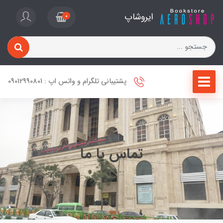
ایروشاپ
0
پشتیبانی تلگرام و واتس اپ : 09012990801
تماس با ما