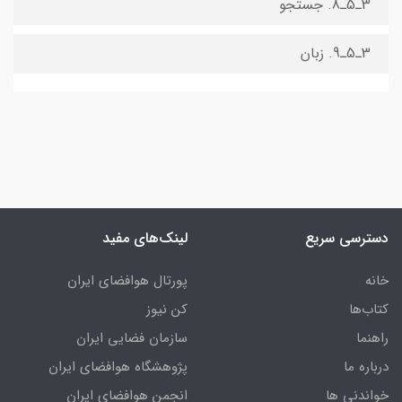
3ـ5ـ8. جستجو
3ـ5ـ9. زبان
دسترسی سریع
لینک‌های مفید
خانه
پورتال هوافضای ایران
کتاب‌ها
کن نیوز
راهنما
سازمان فضایی ایران
درباره ما
پژوهشگاه هوافضای ایران
خواندنی ها
انجمن هوافضای ایران