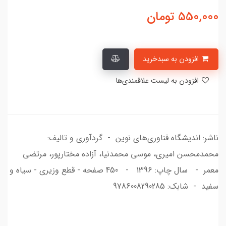
550,000
تومان
افزودن به سبدخرید
افزودن به لیست علاقمندی‌ها
ناشر: اندیشگاه فناوری‌های نوین - گردآوری و تالیف:
محمدمحسن امیری، موسی محمدنیا، آزاده مختارپور، مرتضی
معمر - سال چاپ: 1396 - 450 صفحه - قطع وزیری - سیاه و
سفید - شابک: 9786008290285