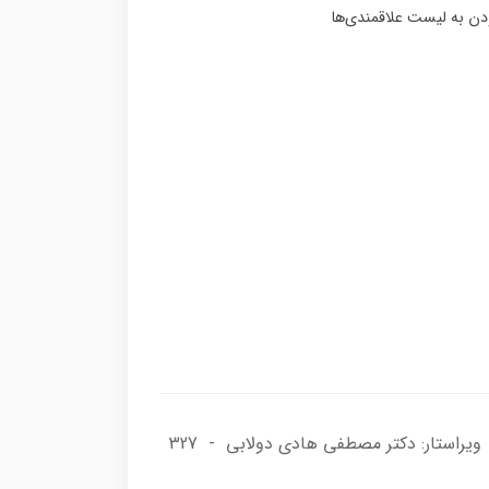
نشر هوانورد (سابق: اندیشگاه فناوری های نوین) - نویسنده: WARREN F PHILIPS - مترجم: دکتر احمد عمارتی - ویراستار: دکتر مصطفی هادی دولابی - 327