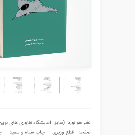
صفحه - قطع وزیری - چاپ سیاه و سفید - چاپ 1400- شابک:پ978-622-590