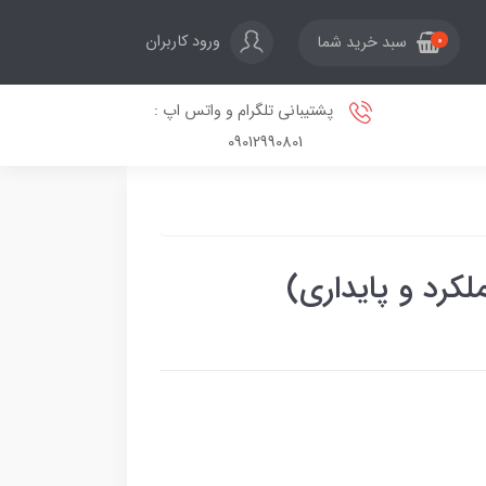
ورود کاربران
سبد خرید شما
0
پشتیبانی تلگرام و واتس اپ :
09012990801
لكرد و پایداری)