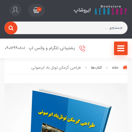
ایروشاپ
0
پشتیبانی تلگرام و واتس اپ : 09012990801
خانه
کتاب‌ها
طراحی گرمکن تونل باد ابرصوتی