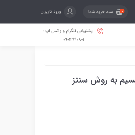
ورود کاربران
سبد خرید شما
0
پشتیبانی تلگرام و واتس اپ :
09012990801
یسیم به روش سنتز