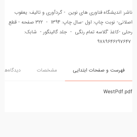
ناشر: اندیشگاه فناوری های نوین - گردآوری و تالیف: یعقوب
اصلانی- نوبت چاپ: اول -سال چاپ: 1394 - 322 صفحه - قطع
رحلی -کاغذ 'گلاسه تمام رنگی - جلد گالینگور - شابک:
9789646297647
فهرست و صفحات ابتدایی
مشخصات
دیدگاه‌ها
WestPdf.pdf