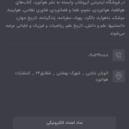
در فروشگاه اینترنتی ایروشاپ وابسته به نشر هوانورد، کتاب‌های
هوافضا، هوانوردی، نجوم، فضا و فضانوردی، فناوری نظامی، هواپیما،
موشک، ماهواره، بالگرد، پهپاد، سفرنامه، زندگینامه، تاریخ جهان،
دانستنیها، علم و دانش، تاریخ علم، ریاضیات و فیزیک و خلبانی عرضه
می‌شوند.
09012990801
اتوبان بابایی _ شهرک بهشتی _ شقایق24 _ انتشارات
هوانورد
نماد اعتماد الکترونیکی