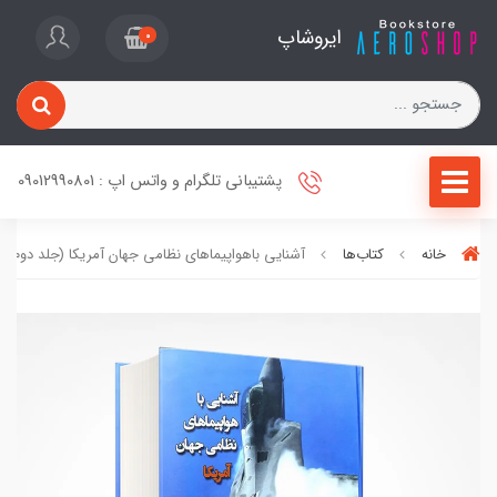
ایروشاپ
0
پشتیبانی تلگرام و واتس اپ : 09012990801
خانه
کتاب‌ها
آشنایی باهواپیماهای نظامی جهان آمریکا (جلد دوم)