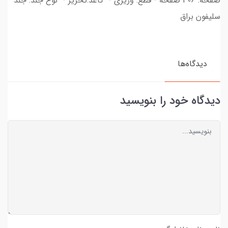
صفحه: 306 صفحه - قطع: وزیری - کاغذ:تحریر - نوع جلد: جلد
سلیفون براق
دیدگاه‌ها
دیدگاه خود را بنویسید