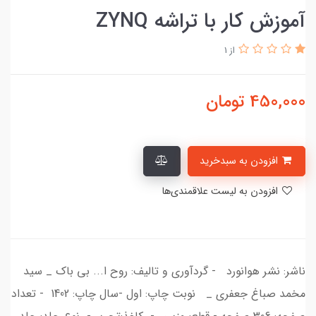
آموزش کار با تراشه ZYNQ
از 1
450,000
تومان
افزودن به سبدخرید
افزودن به لیست علاقمندی‌ها
ناشر: نشر هوانورد - گردآوری و تالیف: روح ا... بی باک _ سید
مخمد صباغ جعفری _ نوبت چاپ: اول -سال چاپ: 1402 - تعداد