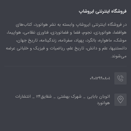
فروشگاه اینترنتی ایروشاپ
در فروشگاه اینترنتی ایروشاپ وابسته به نشر هوانورد، کتاب‌های
هوافضا، هوانوردی، نجوم، فضا و فضانوردی، فناوری نظامی، هواپیما،
موشک، ماهواره، بالگرد، پهپاد، سفرنامه، زندگینامه، تاریخ جهان،
دانستنیها، علم و دانش، تاریخ علم، ریاضیات و فیزیک و خلبانی عرضه
می‌شوند.
09012990801
اتوبان بابایی _ شهرک بهشتی _ شقایق24 _ انتشارات
هوانورد