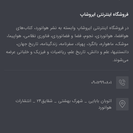
فروشگاه اینترنتی ایروشاپ
در فروشگاه اینترنتی ایروشاپ وابسته به نشر هوانورد، کتاب‌های
هوافضا، هوانوردی، نجوم، فضا و فضانوردی، فناوری نظامی، هواپیما،
موشک، ماهواره، بالگرد، پهپاد، سفرنامه، زندگینامه، تاریخ جهان،
دانستنیها، علم و دانش، تاریخ علم، ریاضیات و فیزیک و خلبانی عرضه
می‌شوند.
09012990801
اتوبان بابایی _ شهرک بهشتی _ شقایق24 _ انتشارات
هوانورد