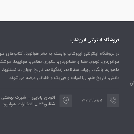
فروشگاه اینترنتی ایروشاپ
در فروشگاه اینترنتی ایروشاپ وابسته به نشر هوانورد، کتاب‌های هو
هوانوردی، نجوم، فضا و فضانوردی، فناوری نظامی، هواپیما، موشک
ماهواره، بالگرد، پهپاد، سفرنامه، زندگینامه، تاریخ جهان، دانستنیها، 
دانش، تاریخ علم، ریاضیات و فیزیک و خلبانی عرضه می‌شوند.
ن
اتوبان بابایی _ شهرک بهشتی 
09012990801
شقایق24 _ انتشارات هوانورد