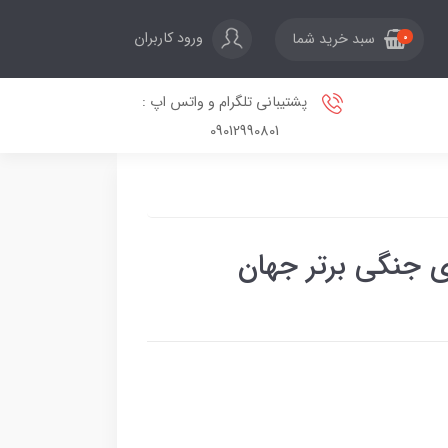
ورود کاربران
سبد خرید شما
0
پشتیبانی تلگرام و واتس اپ :
09012990801
ی جنگی برتر جهان