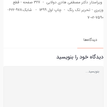
ویراستار: دکتر مصطفی هادی دولابی - 327 صفحه - قطع
وزیری - تحریر تک رنگ - چاپ اول 1399 - شابک:978-622-
7590-02-7
دیدگاه‌ها
دیدگاه خود را بنویسید