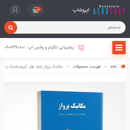
ایروشاپ
0
پشتیبانی تلگرام و واتس اپ : 09012990801
خانه
فهرست محصولات
مکانیک پرواز (جلد اول: آیرودینامیک و پیشر