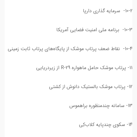
10-2- سرمایه گذاری دارپا
10-3- برنامه ملی امنیت فضایی آمریکا
10-4- نقاط ضعف پرتاب‌ موشک از پایگاه‌های پرتاب ثابت زمینی
11- پرتاب موشک حامل ماهواره R-29 از زیردریایی
12- پرتاب موشک بالستیک دانوش از کشتی
13- سامانه چندمنظوره براهموس
14- سکوی چندپایه کلاب‌کِی