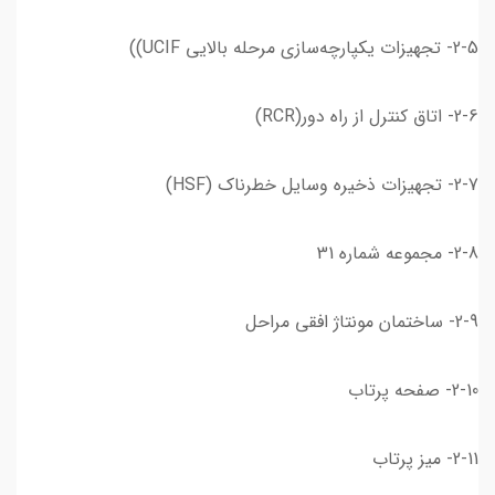
2-5- تجهیزات یکپارچه‌سازی مرحله بالایی UCIF))
2-6- اتاق کنترل از راه دور(RCR)
2-7- تجهیزات ذخیره وسایل خطرناک (HSF)
2-8- مجموعه شماره 31
2-9- ساختمان مونتاژ افقی مراحل
2-10- صفحه پرتاب
2-11- میز پرتاب