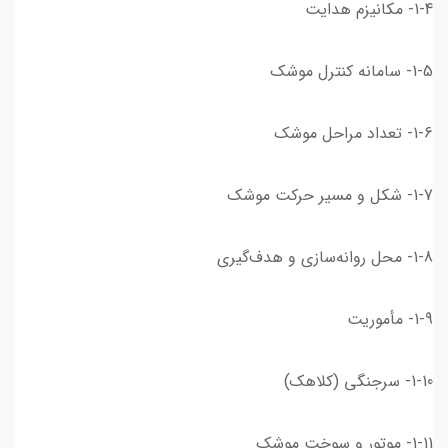
1-4- مکانیزم هدایت
1-5- سامانه کنترل موشک
1-6- تعداد مراحل موشک
1-7- شکل و مسیر حرکت موشک
1-8- محل روانه‌سازی و هدف‌گیری
1-9- مأموریت
1-10- سرجنگی (کلاهک)
1-11- موتور و سوخت موشک