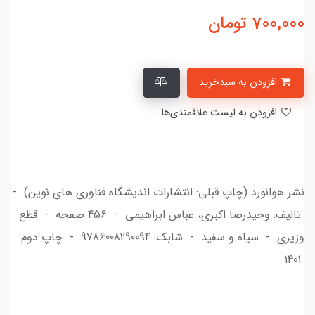
700,000
تومان
افزودن به سبدخرید
افزودن به لیست علاقمندی‌ها
نشر هوانورد (چاپ قبلی: انتشارات اندیشگاه فناوری های نوین) -
تالیف: وحیدرضا اکبری، عباس ابراهیمی - 456 صفحه - قطع
وزیری - سیاه و سفید - شابک: 9786008290094 - چاپ دوم
1401