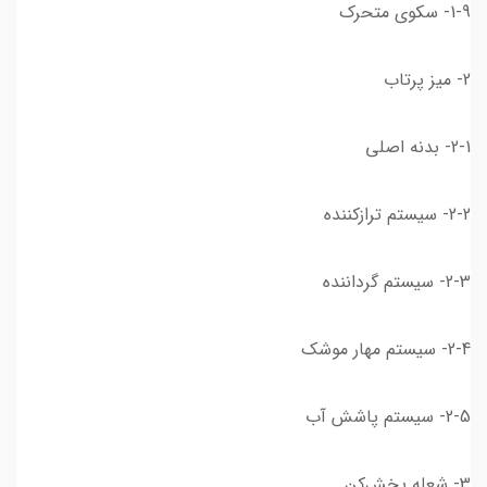
1-9- سکوی متحرک
2- میز پرتاب
2-1- بدنه اصلی
2-2- سیستم ترازکننده
2-3- سیستم گرداننده
2-4- سیستم مهار موشک
2-5- سیستم پاشش آب
3- شعله پخش‌کن