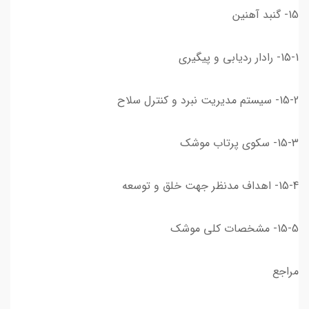
15- گنبد آهنین
15-1- رادار ردیابی و پیگیری
15-2- سیستم مدیریت نبرد و کنترل سلاح
15-3- سکوی پرتاب موشک
15-4- اهداف مدنظر جهت خلق و توسعه
15-5- مشخصات کلی موشک
مراجع