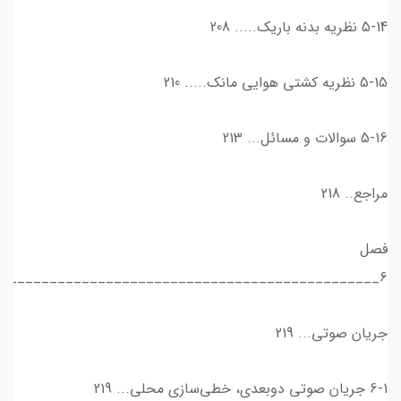
5-14 نظریه بدنه باريك..... 208
5-15 نظریه كشتي هوايي مانك..... 210
5-16 سوالات و مسائل... 213
مراجع.. 218
فصل
6_______________________________________________
جریان صوتی... 219
6-1 جریان صوتی دوبعدی، خطی‌سازی محلی... 219