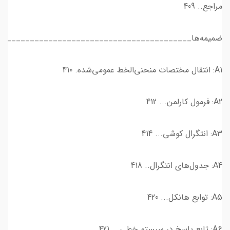
مراجع.. 409
ضمیمه‌ها‌__________________________________________
A1: انتقال مختصات منحنی‌الخط عمومی‌شده. 410
A2: فرمول کارلمن... 412
A3: انتگرال کوشی... 414
A4: جدول‌های انتگرال.. 418
A5: توابع‌ هانکل... 420
A6: تابع پاسخ در سیستم خطی... 421