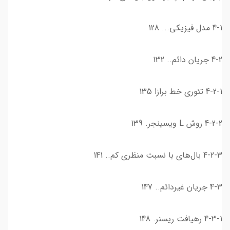
4-1 مدل فيزيكي... 128
4-2 جریان دائم.. 132
4-2-1 تئوری خط برازا 135
4-2-2 روش L ويسينجر. 139
4-2-3 بال‌هاي با نسبت منظري كم.. 141
4-3 جريان غیردائم.. 147
4-3-1 رهيافت ريسنر. 148