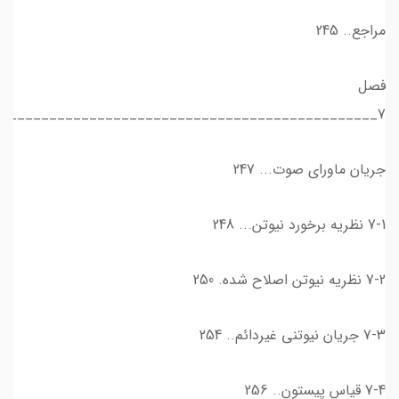
مراجع.. 245
فصل
7_______________________________________________
جریان ماورای صوت... 247
7-1 نظریه برخورد نیوتن... 248
7-2 نظریه نيوتن اصلاح شده. 250
7-3 جريان نيوتني غيردائم.. 254
7-4 قیاس پیستون.. 256