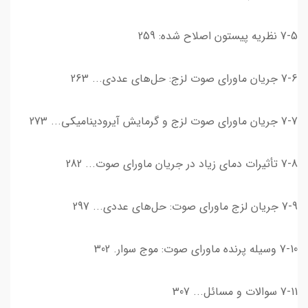
7-5 نظریه پیستون اصلاح شده: 259
7-6 جریان ماورای صوت لزج: حل‌های عددی... 263
7-7 جریان ماورای صوت لزج و گرمایش آیرودینامیکی... 273
7-8 تأثیرات دمای زیاد در جریان ماورای صوت... 282
7-9 جریان لزج ماورای صوت: حل‌های عددی... 297
7-10 وسیله پرنده ماورای صوت: موج سوار. 302
7-11 سوالات و مسائل... 307