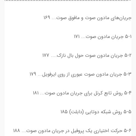
جريان‌هاي مادون صوت و مافوق صوت... 169
5-1 جريان مادون صوت... 171
5-2 جريان مادون صوت حول بال نازك.... 177
5-3 جريان مادون صوت عبوري از روي ايرفويل... 179
5-4 روش تابع كرنل براي جريان مادون صوت... 181
5-5 روش شبكه دوتايي (دابلت) 185
5-6 حركت اختياري يك پروفيل در جريان مادون صوت... 188