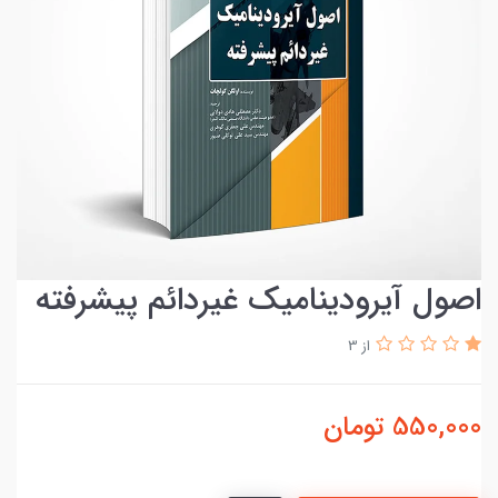
اصول آيروديناميك غيردائم پيشرفته
از 3
550,000
تومان