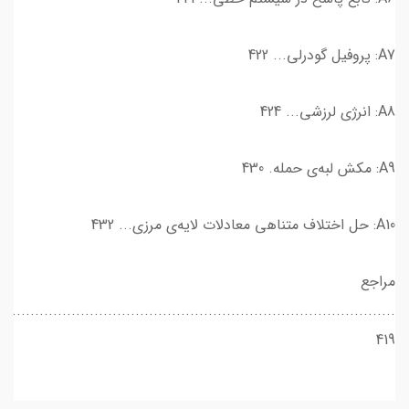
A7: پروفیل گودرلی... 422
A8: انرژی لرزشی... 424
A9: مکش لبه‌ی حمله. 430
A10: حل اختلاف متناهی معادلات لایه‌ی مرزی... 432
مراجع
.......................................................................................
419