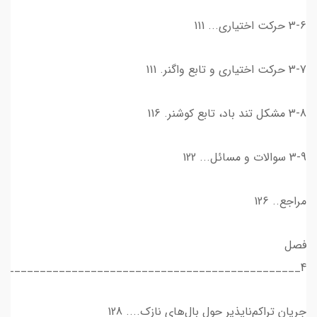
3-6 حركت اختياري... 111
3-7 حركت اختياري و تابع واگنر. 111
3-8 مشكل تند باد، تابع كوشنر. 116
3-9 سوالات و مسائل... 122
مراجع.. 126
فصل
4_______________________________________________
جريان تراكم‌ناپذير حول بال‌هاي نازك.... 128