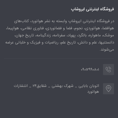
فروشگاه اینترنتی ایروشاپ
در فروشگاه اینترنتی ایروشاپ وابسته به نشر هوانورد، کتاب‌های
هوافضا، هوانوردی، نجوم، فضا و فضانوردی، فناوری نظامی، هواپیما،
موشک، ماهواره، بالگرد، پهپاد، سفرنامه، زندگینامه، تاریخ جهان،
دانستنیها، علم و دانش، تاریخ علم، ریاضیات و فیزیک و خلبانی عرضه
می‌شوند.
09012990801
اتوبان بابایی _ شهرک بهشتی _ شقایق24 _ انتشارات
هوانورد