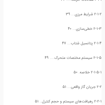
2-1-2 شرايط مرزي... 39
2-1-3 خطي‌سازي... 40
2-1-4 پتانسيل شتاب... 47
2-1-5 سيستم مختصات متحرك.... 49
2-1-5-1 خلاصه. 50
2-2 جريان گاز واقعي... 51
2-2-1 رهیافت‌های سيستم و حجم كنترل.. 51