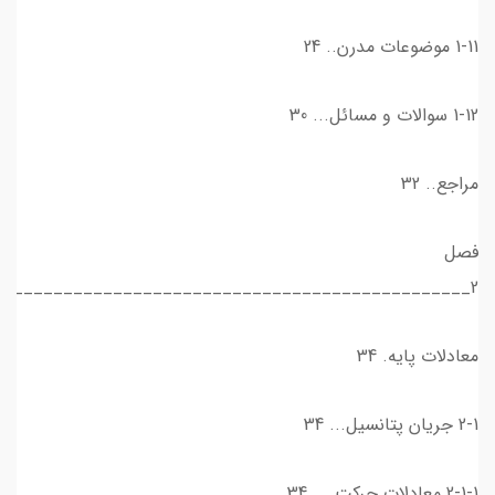
1-11 موضوعات مدرن.. 24
1-12 سوالات و مسائل... 30
مراجع.. 32
فصل
2_______________________________________________
معادلات پايه. 34
2-1 جريان پتانسيل... 34
2-1-1 معادلات حركت.... 34