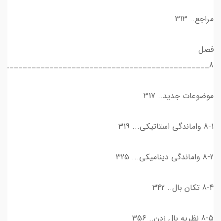
مراجع.. 313
فصل
8_______________________________________________
موضوعات جدید.. 317
8-1 واماندگی استاتیکی... 319
8-2 واماندگی دینامیکی... 325
8-4 تکان بال.. 342
8-5 نظریه بال زدن.. 356