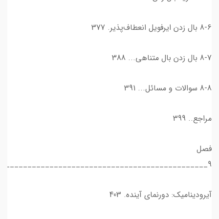
8-6 بال زدن ایرفویل انعطاف‌پذیر. 377
8-7 بال زدن بال متناهی... 388
8-8 سوالات و مسائل... 391
مراجع.. 399
فصل
9_______________________________________________
آیرودینامیک: دورنمای آینده. 403