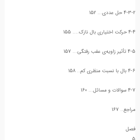
4-3-2 حل عددي... 152
4-4 حركت اختياري بال نازك.... 155
4-5 تأثیر زاويه‌ی عقب رفتگي... 157
4-6 بال با نسبت منظري كم.. 158
4-7 سوالات و مسائل... 160
مراجع.. 167
فصل
5_______________________________________________