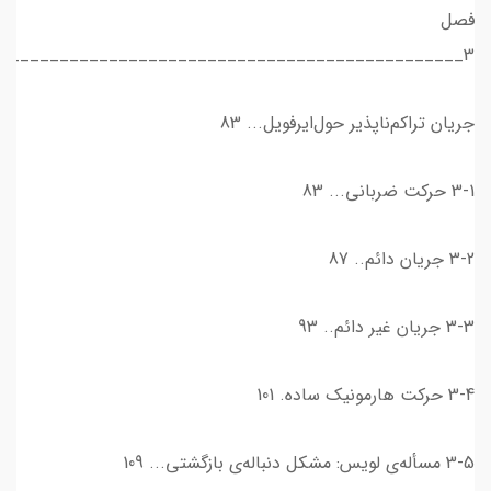
فصل
3_______________________________________________
جریان تراکم‌ناپذیر حول‌ایرفویل... 83
3-1 حركت ضرباني... 83
3-2 جريان دائم.. 87
3-3 جريان غير دائم.. 93
3-4 حركت ‌هارمونيك ساده. 101
3-5 مسأله‌ی لويس: مشكل دنباله‌ی بازگشتي... 109