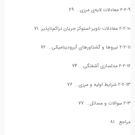
2-2-9 معادلات لايه‌ی مرزي... 69
2-2-10 معادلات ناوير-استوكز جريان تراكم‌ناپذير. 71
2-2-11 نيروها و گشتاورهاي آيروديناميكي... 72
2-2-12 مدلسازي آشفتگي... 74
2-2-13 شرایط اولیه و مرزی... 76
2-3 سوالات و مسائل... 77
مراجع.. 81