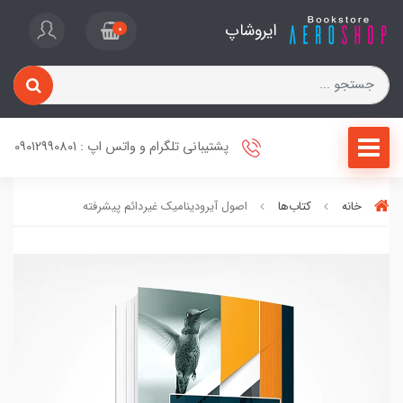
ایروشاپ
0
پشتیبانی تلگرام و واتس اپ : 09012990801
خانه
کتاب‌ها
اصول آيروديناميك غيردائم پيشرفته