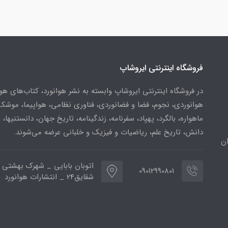
فروشگاه اینترنتی ایروشاپ
در فروشگاه اینترنتی ایروشاپ وابسته به نشر هوانورد، کتاب‌های هو
هوانوردی، نجوم، فضا و فضانوردی، فناوری نظامی، هواپیما، موشک
ماهواره، بالگرد، پهپاد، سفرنامه، زندگینامه، تاریخ جهان، دانستنیها، 
دانش، تاریخ علم، ریاضیات و فیزیک و خلبانی عرضه می‌شوند.
ن
اتوبان بابایی _ شهرک بهشتی 
09012990801
شقایق24 _ انتشارات هوانورد