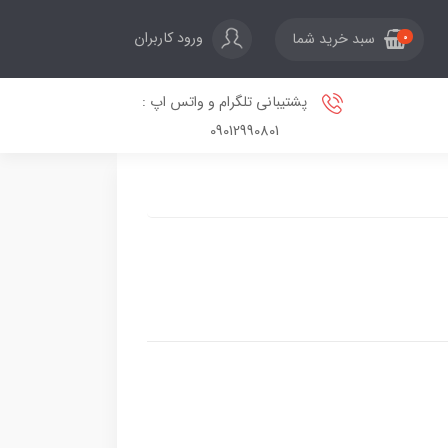
ورود کاربران
سبد خرید شما
0
پشتیبانی تلگرام و واتس اپ :
09012990801