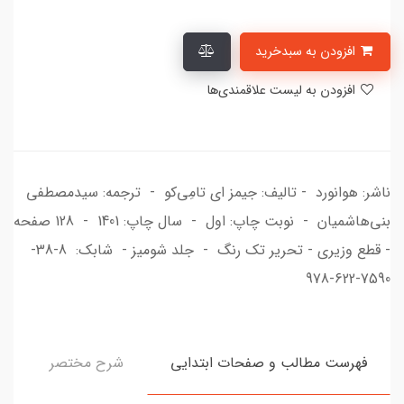
افزودن به سبدخرید
افزودن به لیست علاقمندی‌ها
ناشر: هوانورد - تالیف: جیمز ای تامِی‌کو - ترجمه: سیدمصطفی
بنی‌هاشمیان - نوبت چاپ: اول - سال چاپ: 1401 - 128 صفحه
- قطع وزیری - تحریر تک رنگ - جلد شومیز - شابک: 8-38-
7590-622-978
فهرست مطالب و صفحات ابتدایی
شرح مختصر