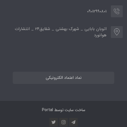
09012990801
اتوبان بابایی _ شهرک بهشتی _ شقایق24 _ انتشارات
هوانورد
نماد اعتماد الکترونیکی
ساخت سایت توسط
Portal