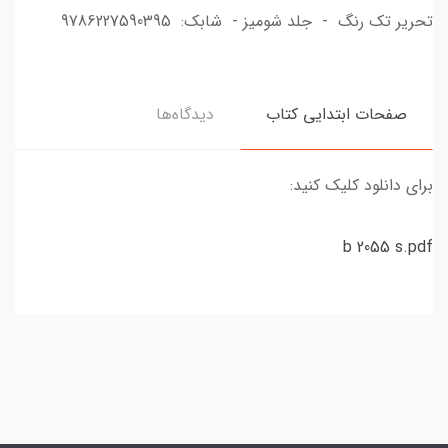
تحریر تک رنگ - جلد شومیز - شابک: 9786227590395
صفحات ابتدایی کتاب
دیدگاه‌ها
برای دانلود کلیک کنید:
b 2055 s.pdf