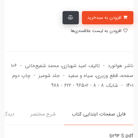
افزودن به سبدخرید
افزودن به لیست علاقمندی‌ها
ناشر: هوانورد - تالیف: امید شهبازی، محمد شفیع‌خانی - 106
صفحه، قطع وزیری، سیاه و سفید - جلد شومیز - چاپ دوم
1401 - شابک: 8 - 8 - 96502 - 622 - 978
فایل صفحات ابتدایی کتاب
شرح مختصر
دیدگاه‌ه
b294 S.pdf