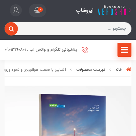
ایروشاپ
0
پشتیبانی تلگرام و واتس اپ : 09012990801
خانه
فهرست محصولات
آشنایی با صنعت هوانوردی و نحوه ورود به