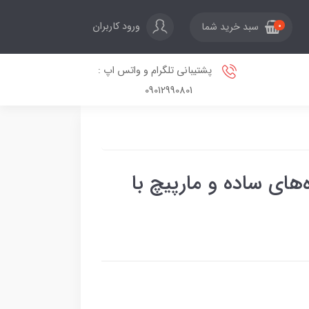
ورود کاربران
سبد خرید شما
0
پشتیبانی تلگرام و واتس اپ :
09012990801
ای ساده و مارپیچ با