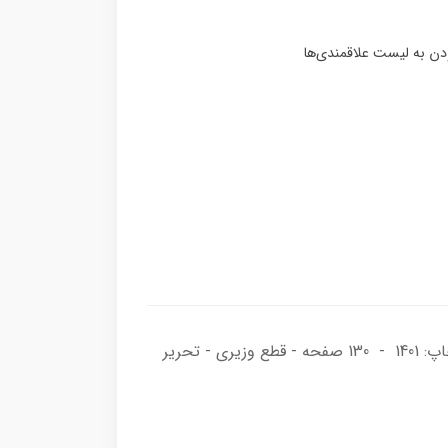
ناشر: هوانورد - گردآوری و تالیف: مهندس محمد جهان‌گرد عطار - مهندس رهام محمودی - نوبت چاپ: اول - سال چاپ: 1401 - 130 صفحه - قطع وزیری - تحریر