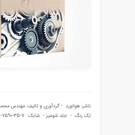
تک رنگ - جلد شومیز - شابک: 7-35-7590-622-978