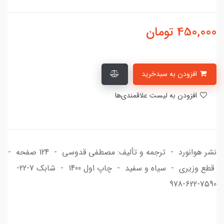
450,000
تومان
افزودن به سبدخرید
افزودن به لیست علاقمندی‌ها
نشر هوانورد - ترجمه و تألیف: مصطفی قدوسی - 124 صفحه -
قطع وزیری - سیاه و سفید - چاپ اول 1400 - شابک 7-22-
7590-622-978