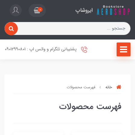
ایروشاپ
0
پشتیبانی تلگرام و واتس اپ : 09012990801
خانه
فهرست محصولات
فهرست محصولات