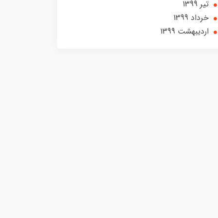
تير 1399
خرداد 1399
ارديبهشت 1399