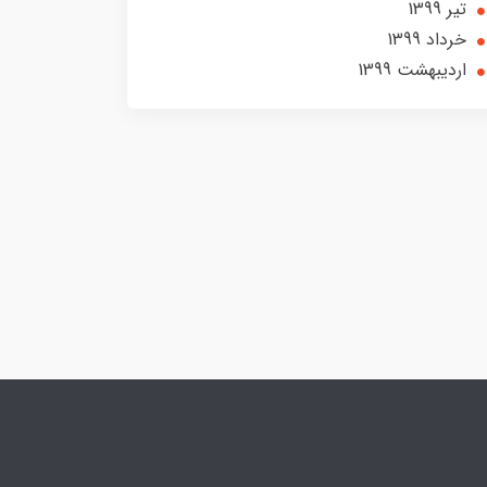
تير 1399
خرداد 1399
ارديبهشت 1399