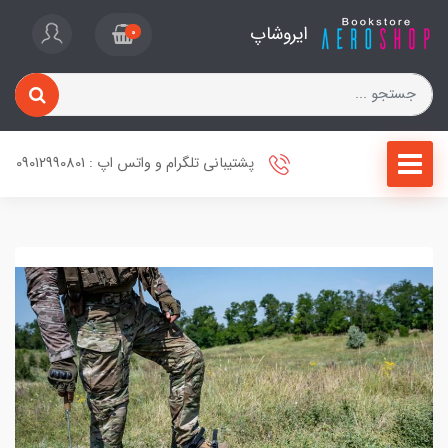
ایروشاپ
0
پشتیبانی تلگرام و واتس اپ : 09012990801