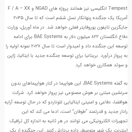
Tempest انگلیسی نیز همانند پروژه های NGAD و F / A – XX
آمریکا یک جنگنده پنهانکار نسل ششم است که تا سال ۲۰۳۵
جایگزین تایفون یوروفایتر فعلی خواهد شد. در ماه آوریل، وزارت
دفاع انگلستان ۸۲۲ میلیون دلار به BAE Systems برای ادامه
توسعه این جنگنده داد و امیدوار است تا سال ۲۰۲۷ نمونه اولیه را
به پرواز درآورد. بریتانیا برای توسعه جنگنده جدید با ایتالیا، ژاپن
و سوئد همکاری خواهد کرد.
به گفته BAE Systems، این هواپیما در کنار هواپیماهای بدون
سرنشین مبتنی بر هوش مصنوعی نیز پرواز خواهد کرد. شرکت
هوافضا، دفاعی و امنیتی ایتالیایی لئوناردو که در حال توسعه آرایه
رادار جدید و قدرتمند “طوفان” است، ادعا می کند که این
تجهیزات الکترونیکی می توانند در هر ثانیه به اندازه کل ترافیک
اینترنت یک شهر متوسط، داده پردازش کنند. این جنگنده از یک