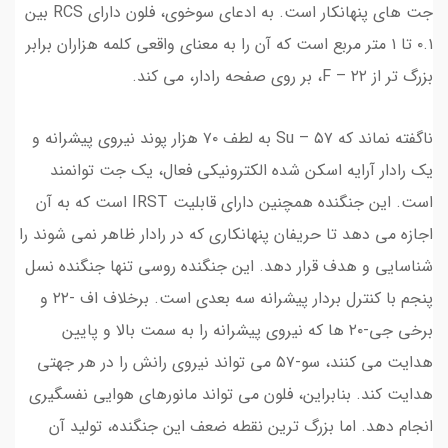
جت های پنهانکار است. به ادعای سوخوی، فلون دارای RCS بین
۰.۱ تا ۱ متر مربع است که آن را به معنای واقعی کلمه هزاران برابر
بزرگ تر از F – ۲۲، بر روی صفحه رادار، می کند.
ناگفته نماند که Su – ۵۷ به لطف ۷۰ هزار پوند نیروی پیشرانه و
یک رادار آرایه اسکن شده الکترونیکی فعال، یک جت توانمند
است. این جنگنده همچنین دارای قابلیت IRST است که به آن
اجازه می دهد تا حریفان پنهانکاری که در رادار ظاهر نمی شوند را
شناسایی و هدف قرار دهد. این جنگنده روسی تنها جنگنده نسل
پنجم با کنترل بردار پیشرانه سه بعدی است. برخلاف اف -۲۲ و
برخی جی-۲۰ ها که نیروی پیشرانه را به سمت بالا و پایین
هدایت می کنند، سو-۵۷ می تواند نیروی رانش را در هر جهتی
هدایت کند. بنابراین، فلون می تواند مانورهای هوایی نفسگیری
انجام دهد. اما بزرگ ترین نقطه ضعف این جنگنده، تولید آن