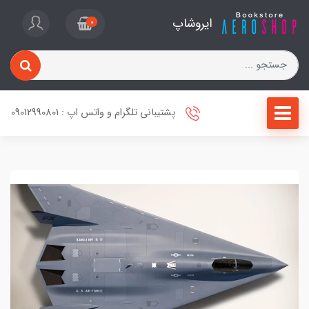
ایروشاپ
0
پشتیبانی تلگرام و واتس اپ : 09012990801