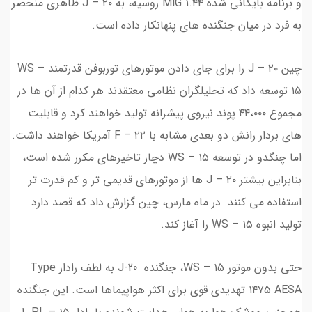
و برنامه بایگانی شده MiG ۱.۴۴ روسیه، به J – ۲۰ ظاهری منحصر
به فرد در میان جنگنده های پنهانکار داده است.
چین J – ۲۰ را برای جای دادن موتورهای توربوفن قدرتمند WS –
۱۵ توسعه داد که تحلیلگران نظامی معتقدند هر کدام از آن ها در
مجموع ۴۴،۰۰۰ پوند نیروی پیشرانه تولید خواهند کرد و قابلیت
های بردار رانش دو بعدی مشابه با F – ۲۲ آمریکا خواهند داشت.
اما چنگدو در توسعه WS – ۱۵ دچار تاخیرهای مکرر شده است،
بنابراین بیشتر J – ۲۰ ها از موتورهای قدیمی تر و کم قدرت تر
استفاده می کنند. در ماه مارس، چین گزارش داد که قصد دارد
تولید انبوه WS – ۱۵ را آغاز کند.
حتی بدون موتور WS – ۱۵، جنگنده J-20 به لطف رادار Type
۱۴۷۵ AESA تهدیدی قوی برای اکثر هواپیماها است. این جنگنده