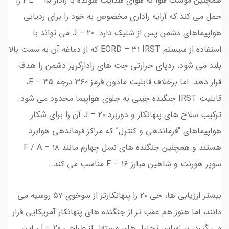
همچنین موشک هوا به هوای هدایت شونده با رادار PL – ۱۵ را
حمل می کند که آرایه راداری مخصوص به خود را برای ردیابی
هواپیماهای دشمن پس از شلیک دارد. J – ۲۰ می تواند با
استفاده از سیستم EORD – ۳۱ IRST که از دماغه آن به سمت بالا
بلند می شود، ردپای حرارتی جت های رادارگریز دشمن را هدف
قرار دهد. اما برخلاف قابلیت مادون قرمز ۳۶۰ درجه F – ۳۵،
قابلیت IRST جنگنده چینی به جلوی هواپیما محدود می شود.
ترکیب سلاح های پنهانکار و دوربرد J – ۲۰ آن را برای شکار
هواپیماهای “فرماندهی و کنترل” که مراکز فرماندهی هوابرد
هستند و همچنین جنگنده های نسل چهارم مانند F / A – ۱۸
سوپر هورنت و شاهین مبارز F – ۱۶ مناسب می کند.
بیشتر ارزیابی ها، جی ۲۰ را پنهانکارتر از سوخوی ۵۷ روسیه می
دانند، اما هنوز هم عقب تر از جنگنده های پنهانکار آمریکایی قرار
می گیرد. بر اساس تحلیل های مستقل از طراحی J – ۲۰، این