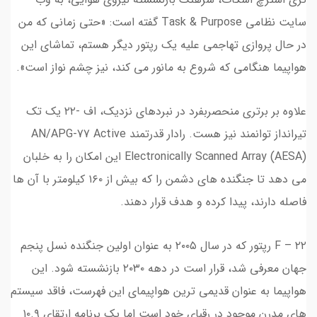
سایت نظامی Task & Purpose گفته است: «حتی زمانی که من
در حال پروازی تهاجمی علیه یک رپتور دیگر هستم، تماشای این
هواپیما هنگامی که شروع به مانور می کند، نیز چشم نواز است».
علاوه بر برتری منحصربفرد در نبردهای نزدیک، اف -۲۲ یک تک
تیرانداز توانمند نیز هست. رادار قدرتمند AN/APG-77 Active
Electronically Scanned Array (AESA) این امکان را به خلبان
می دهد تا جنگنده های دشمن را که بیش از ۱۶۰ کیلومتر با آن ها
فاصله دارند، پیدا کرده و هدف قرار دهند.
F – ۲۲ رپتور که در سال ۲۰۰۵ به عنوان اولین جنگنده نسل پنجم
جهان معرفی شد، قرار است در دهه ۲۰۳۰ بازنشسته شود. این
هواپیما به عنوان قدیمی ترین هواپیمای این فهرست، فاقد سیستم
های مدرن موجود در رقبای خود است اما یک برنامه ارتقای ۱۰.۹