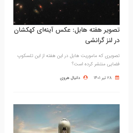
تصویر هفته هابل: عکس آینه‌ای کهکشان
در لنز گرانشی
تصویری که ماموریت هابل در این هفته از این تلسکوپ
فضایی منتشر کرده است؟
28 تير 1401
دانیال هروی