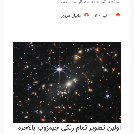
سانحه شد و به اعماق دریا رفت.
22 تير 1401
دانیال هروی
اولین تصویر تمام رنگی جیمزوب بالاخره