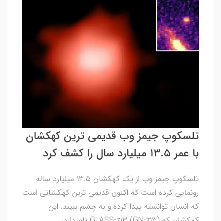
تلسکوپ جیمز وب قدیمی ترین کهکشان
با عمر ۱۳.۵ میلیارد سال را کشف کرد
تلسکوپ جیمز وب از یک کهکشان ۱۳.۵ میلیارد ساله
رونمایی کرده است که اکنون قدیمی ترین کهکشانی است
که انسان توانسته پیدا کرده و به چشم ببیند. این
کهکشان که GLASS-z13 (GN-z13) نام دارد،