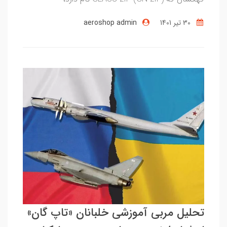
30 تير 1401
aeroshop admin
تحلیل مربی آموزشی خلبانان «تاپ گان»