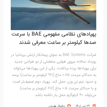
پهپادهای نظامی مفهومی BAE با سرعت
صدها کیلومتر بر ساعت معرفی شدند
شرکت BAE Systems به عنوان پیمانکار ارتش بریتانیا در
رویداد سالانه نیروی هوایی سلطنتی از دو طراحی جدید
برای پهپادها پرده برداشت. یکی از این پهپادها می‌تواند
به حداکثر سرعت 0.75 ماخ (921 کیلومتر بر ساعت) برسد
و حدود نیم تن وزن حمل کند. پهپاد دوم ضعیف‌تر است
و با حداکثر سرعت 0.5 ماخ (617 کیلومتر بر ساعت)
می‌تواند 40 کیلوگرم حمل بار داشته باشد.
29 تير 1401
دانیال هروی