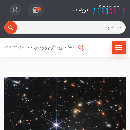
ایروشاپ
0
پشتیبانی تلگرام و واتس اپ : 09012990801