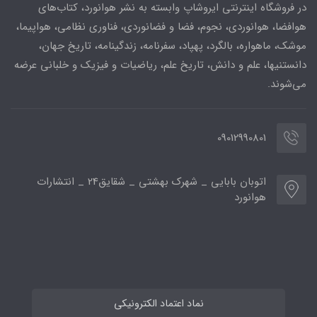
در فروشگاه اینترنتی ایروشاپ وابسته به نشر هوانورد، کتاب‌های
هوافضا، هوانوردی، نجوم، فضا و فضانوردی، فناوری نظامی، هواپیما،
موشک، ماهواره، بالگرد، پهپاد، سفرنامه، زندگینامه، تاریخ جهان،
دانستنیها، علم و دانش، تاریخ علم، ریاضیات و فیزیک و خلبانی عرضه
می‌شوند.
09012990801
اتوبان بابایی _ شهرک بهشتی _ شقایق24 _ انتشارات
هوانورد
نماد اعتماد الکترونیکی