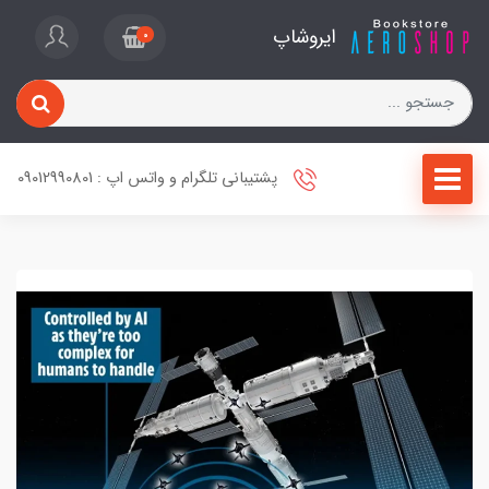
ایروشاپ
0
پشتیبانی تلگرام و واتس اپ : 09012990801