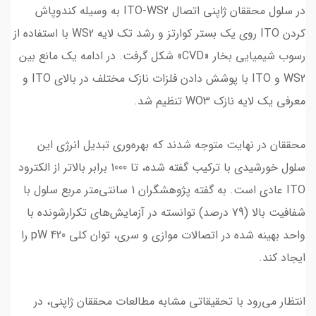
در سلول محققان ژاپنی اتصال ITO-WS2 به وسیله کندوپاش
کردن ITO روی یک بستر کوارتز و رشد تک لایه WS2 با استفاده از
رسوب شیمیایی بخار «CVD» شکل گرفت. در ادامه یک مانع بین
WS2 و ITO با پوشش دادن فلزات نازک مختلف در بالای ITO و
معرفی یک لایه نازک WO3 تنظیم شد.
محققان در نهایت متوجه شدند که بهره‌وری تبدیل انرژی این
سلول خورشیدی با ترکیب گفته شده، تا 1000 برابر بالاتر از الکترود
ITO عادی است. به گفته پژوهشگران 1 سانتی‌متر مربع سلول با
شفافیت بالا (79 درصد) توانسته در آزمایش‌های تکرارشونده با
واحد بهینه‌ شده در اتصالات موازی و سری، توان کلی 420 pW را
ایجاد کند.
انتظار می‌رود با تحقیقاتی مشابه مطالعات محققان ژاپنی، در