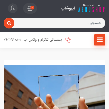
ایروشاپ
0
پشتیبانی تلگرام و واتس اپ : 09012990801