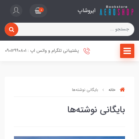
ایروشاپ
0
پشتیبانی تلگرام و واتس اپ : 09012990801
خانه
بایگانی نوشته‌ها
بایگانی نوشته‌ها