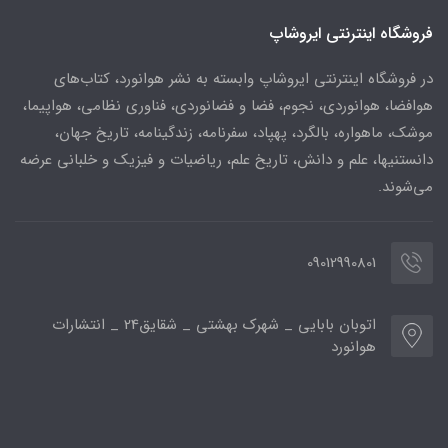
فروشگاه اینترنتی ایروشاپ
در فروشگاه اینترنتی ایروشاپ وابسته به نشر هوانورد، کتاب‌های
هوافضا، هوانوردی، نجوم، فضا و فضانوردی، فناوری نظامی، هواپیما،
موشک، ماهواره، بالگرد، پهپاد، سفرنامه، زندگینامه، تاریخ جهان،
دانستنیها، علم و دانش، تاریخ علم، ریاضیات و فیزیک و خلبانی عرضه
می‌شوند.
09012990801
اتوبان بابایی _ شهرک بهشتی _ شقایق24 _ انتشارات
هوانورد