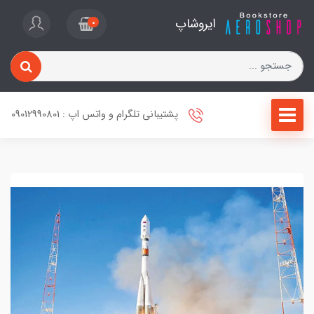
ایروشاپ
0
پشتیبانی تلگرام و واتس اپ : 09012990801