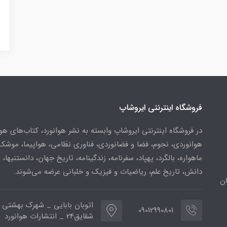
فروشگاه اینترنتی ایروشاپ
در فروشگاه اینترنتی ایروشاپ وابسته به نشر هوانورد، کتاب‌های هو
هوانوردی، نجوم، فضا و فضانوردی، فناوری نظامی، هواپیما، موشک
ماهواره، بالگرد، پهپاد، سفرنامه، زندگینامه، تاریخ جهان، دانستنیها، 
دانش، تاریخ علم، ریاضیات و فیزیک و خلبانی عرضه می‌شوند.
ن
اتوبان بابایی _ شهرک بهشتی 
09012990801
شقایق24 _ انتشارات هوانورد