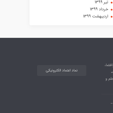
تير 1399
خرداد 1399
ارديبهشت 1399
افضا،
نماد اعتماد الکترونیکی
،
علم و
_