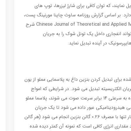
ل نمایند، که توان کافی برای شارژ لیزرها، توپ های
دارد. بر اساس گزارش روزنامه ساوث چاینا مورنینگ پست،
یک مقاله جدید منتشر شده در مجله Chinese Journal of Theoretical and Applied Mechanics شرح
واند انفجاری داخل یک تونل شوک را به جریان
ایپرسونیک در آینده تبدیل نماید.
شده برای تبدیل کردن بنزین داغ به پلاسمایی مملو از یون
ریان الکتریسیته تبدیل می شود. در شرایطی که امواج
شوک باعث افزایش سرعت گاز آرگون فشرده شده به سرعتی ۱۴ برابر سرعت صوت می شوند، پلاسما مملو
یسی هیدرودینامیکی عبور داده می شود تا یک جریان
الکتریکی تا ۲۱۲ کیلو وات را تولید نماید و این کار تنها با مصرف ۰.۲۶ گالن بنزین انجام می شود (هر گالن
ای تولید مقداری انرژی کافی است که نمونه آن کمتر دیده شده