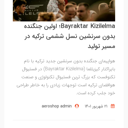
Bayraktar Kizilelma؛ اولین جنگنده
بدون سرنشین نسل ششمی ترکیه در
مسیر تولید
هواپیمای جنگنده بدون سرنشین جدید ترکیه با نام
بایراکتار کیزیللما (Bayraktar Kizilelma) در فستیوال
تکنوفست که بزرگ ترین فستیوال تکنولوژی و صنعت
هوافضای ترکیه است توجهات زیادی را به خاطر طراحی
خود جلب کرده است.
21 شهریور 1401
aeroshop admin