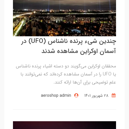
چندین شیء پرنده ناشناس (UFO) در
آسمان اوکراین مشاهده شدند
محققان اوکراین می‌گویند دو دسته اشیاء پرنده ناشناس
یا UFO را در آسمان مشاهده کرده‌اند که نمی‌توانند با
علم توضیحی برای آن‌ها ارائه کنند.
28 شهریور 1401
aeroshop admin