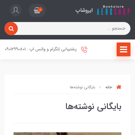
ایروشاپ
0
پشتیبانی تلگرام و واتس اپ : 09012990801
خانه
بایگانی نوشته‌ها
بایگانی نوشته‌ها