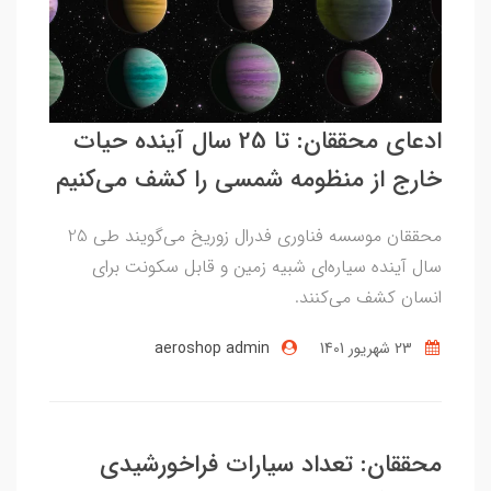
ادعای محققان: تا 25 سال آینده حیات
خارج از منظومه شمسی را کشف می‌کنیم
محققان موسسه فناوری فدرال زوریخ می‌گویند طی 25
سال آینده سیاره‌ای شبیه زمین و قابل سکونت برای
انسان کشف می‌کنند.
23 شهریور 1401
aeroshop admin
محققان: تعداد سیارات فراخورشیدی