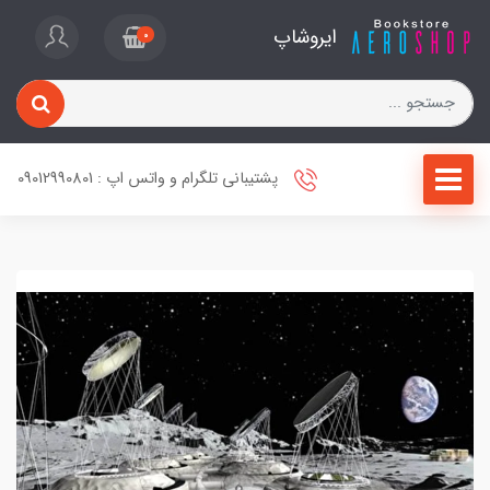
ایروشاپ
0
پشتیبانی تلگرام و واتس اپ : 09012990801