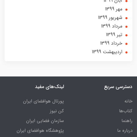
آبان 1399
مهر 1399
شهریور 1399
مرداد 1399
تير 1399
خرداد 1399
ارديبهشت 1399
دسترسی سریع
لینک‌های مفید
خانه
پورتال هوافضای ایران
کتاب‌ها
کن نیوز
راهنما
سازمان فضایی ایران
درباره ما
پژوهشگاه هوافضای ایران