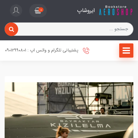
ایروشاپ
0
پشتیبانی تلگرام و واتس اپ : 09012990801