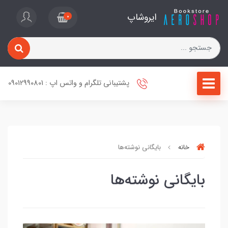
ایروشاپ
0
پشتیبانی تلگرام و واتس اپ : 09012990801
خانه
بایگانی نوشته‌ها
بایگانی نوشته‌ها