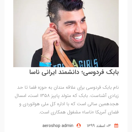
بابک فردوسی؛ دانشمند ایرانی ناسا
نام بابک فردوسی برای علاقه مندان به حوزه فضا تا حد
زیادی آشناست. بابک که متولد پاییز ۱۳۵۸ است، امسال
هجدهمین سالی است که با اداره کل ملی هوانوردی و
فضای آمریکا «ناسا» مشغول همکاری است.
03 اسفند 1399
aeroshop admin