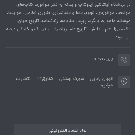
در فروشگاه اینترنتی ایروشاپ وابسته به نشر هوانورد، کتاب‌های
هوافضا، هوانوردی، نجوم، فضا و فضانوردی، فناوری نظامی، هواپیما،
موشک، ماهواره، بالگرد، پهپاد، سفرنامه، زندگینامه، تاریخ جهان،
دانستنیها، علم و دانش، تاریخ علم، ریاضیات و فیزیک و خلبانی عرضه
می‌شوند.
09012990801
اتوبان بابایی _ شهرک بهشتی _ شقایق24 _ انتشارات
هوانورد
نماد اعتماد الکترونیکی