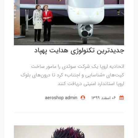
جدیدترین تکنولوژی هدایت پهپاد
اتحادیه اروپا یک شرکت سوئدی را مامور ساخت
کیت‌های «شناسایی و اجتناب» کرد تا درون‌های بلوک
اروپا استاندارد امنیتی دریافت کنند
06 اسفند 1399
aeroshop admin