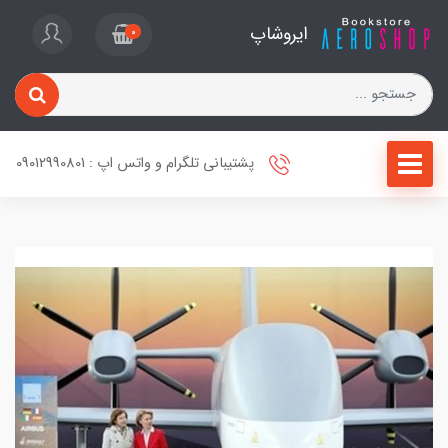
ایروشاپ
0
پشتیبانی تلگرام و واتس اپ : 09012990801