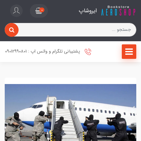
ایروشاپ
0
پشتیبانی تلگرام و واتس اپ : 09012990801