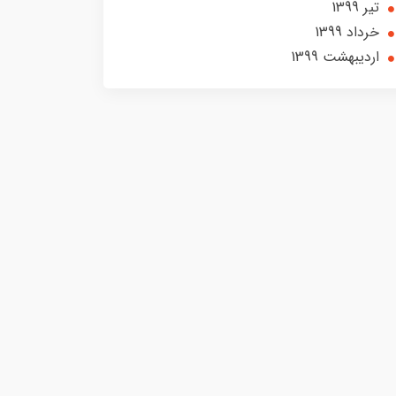
تير 1399
خرداد 1399
ارديبهشت 1399