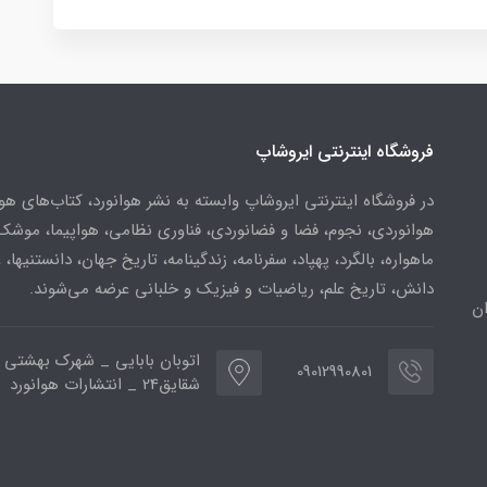
فروشگاه اینترنتی ایروشاپ
در فروشگاه اینترنتی ایروشاپ وابسته به نشر هوانورد، کتاب‌های هو
هوانوردی، نجوم، فضا و فضانوردی، فناوری نظامی، هواپیما، موشک
ماهواره، بالگرد، پهپاد، سفرنامه، زندگینامه، تاریخ جهان، دانستنیها، 
دانش، تاریخ علم، ریاضیات و فیزیک و خلبانی عرضه می‌شوند.
ن
اتوبان بابایی _ شهرک بهشتی 
09012990801
شقایق24 _ انتشارات هوانورد