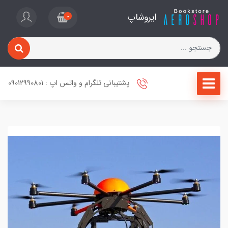
ایروشاپ
0
پشتیبانی تلگرام و واتس اپ : 09012990801