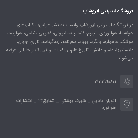
فروشگاه اینترنتی ایروشاپ
در فروشگاه اینترنتی ایروشاپ وابسته به نشر هوانورد، کتاب‌های
هوافضا، هوانوردی، نجوم، فضا و فضانوردی، فناوری نظامی، هواپیما،
موشک، ماهواره، بالگرد، پهپاد، سفرنامه، زندگینامه، تاریخ جهان،
دانستنیها، علم و دانش، تاریخ علم، ریاضیات و فیزیک و خلبانی عرضه
می‌شوند.
09012990801
اتوبان بابایی _ شهرک بهشتی _ شقایق24 _ انتشارات
هوانورد