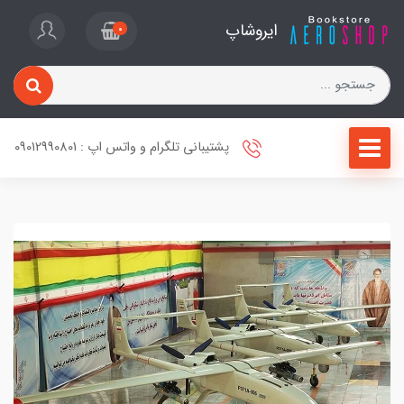
ایروشاپ
0
پشتیبانی تلگرام و واتس اپ : 09012990801