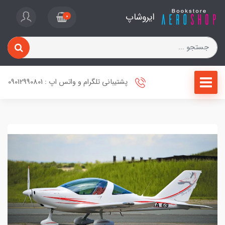
ایروشاپ
0
پشتیبانی تلگرام و واتس اپ : 09012990801