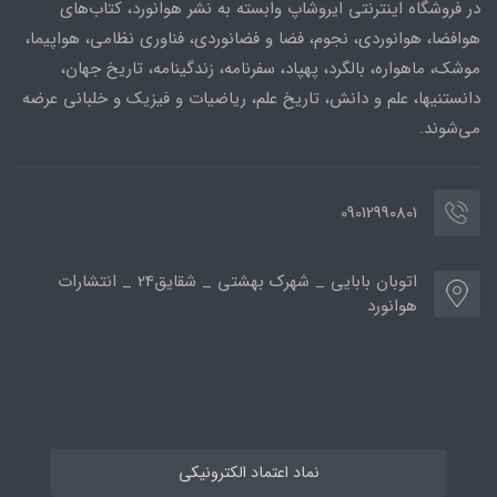
در فروشگاه اینترنتی ایروشاپ وابسته به نشر هوانورد، کتاب‌های
هوافضا، هوانوردی، نجوم، فضا و فضانوردی، فناوری نظامی، هواپیما،
موشک، ماهواره، بالگرد، پهپاد، سفرنامه، زندگینامه، تاریخ جهان،
دانستنیها، علم و دانش، تاریخ علم، ریاضیات و فیزیک و خلبانی عرضه
می‌شوند.
09012990801
اتوبان بابایی _ شهرک بهشتی _ شقایق24 _ انتشارات
هوانورد
نماد اعتماد الکترونیکی