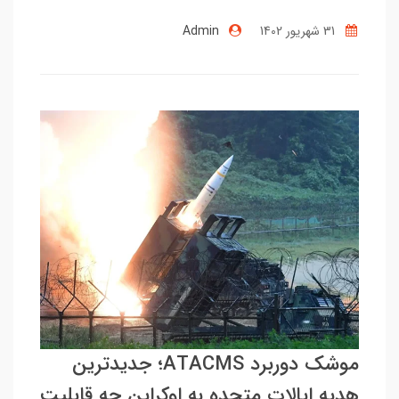
31 شهریور 1402
Admin
موشک دوربرد ATACMS؛ جدیدترین
هدیه ایالات متحده به اوکراین چه قابلیت