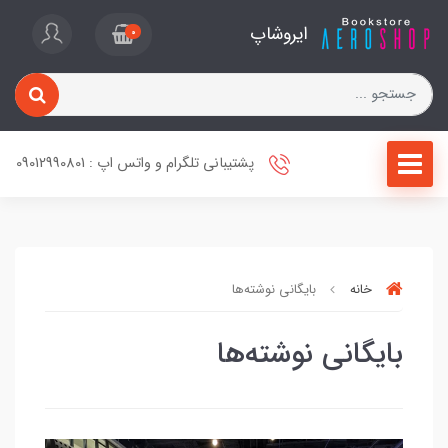
ایروشاپ
0
پشتیبانی تلگرام و واتس اپ : 09012990801
خانه
بایگانی نوشته‌ها
بایگانی نوشته‌ها