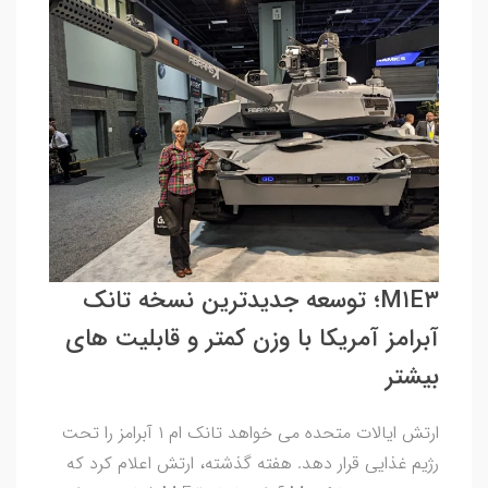
M۱E۳؛ توسعه جدیدترین نسخه تانک
آبرامز آمریکا با وزن کمتر و قابلیت های
بیشتر
ارتش ایالات متحده می خواهد تانک ام ۱ آبرامز را تحت
رژیم غذایی قرار دهد. هفته گذشته، ارتش اعلام کرد که