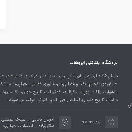
فروشگاه اینترنتی ایروشاپ
در فروشگاه اینترنتی ایروشاپ وابسته به نشر هوانورد، کتاب‌های هو
هوانوردی، نجوم، فضا و فضانوردی، فناوری نظامی، هواپیما، موشک
ماهواره، بالگرد، پهپاد، سفرنامه، زندگینامه، تاریخ جهان، دانستنیها، 
دانش، تاریخ علم، ریاضیات و فیزیک و خلبانی عرضه می‌شوند.
ن
اتوبان بابایی _ شهرک بهشتی 
09012990801
شقایق24 _ انتشارات هوانورد