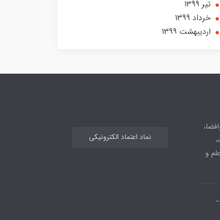
تير 1399
خرداد 1399
ارديبهشت 1399
افضا،
نماد اعتماد الکترونیکی
،
علم و
_