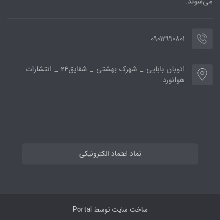
می‌شوند.
09012990801
اتوبان بابایی _ شهرک بهشتی _ شقایق24 _ انتشارات
هوانورد
نماد اعتماد الکترونیکی
ساخت سایت توسط
Portal