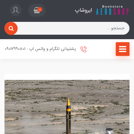
ایروشاپ
0
پشتیبانی تلگرام و واتس اپ : 09012990801