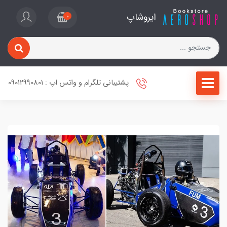
ایروشاپ
0
پشتیبانی تلگرام و واتس اپ : 09012990801